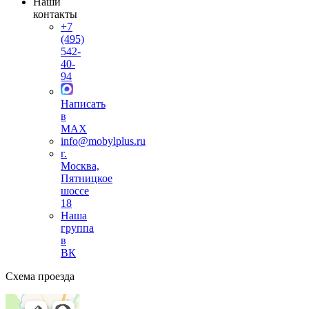
Наши
контакты
+7
(495)
542-
40-
94
Написать
в
MAX
info@mobylplus.ru
г.
Москва,
Пятницкое
шоссе
18
Наша
группа
в
ВК
Схема проезда