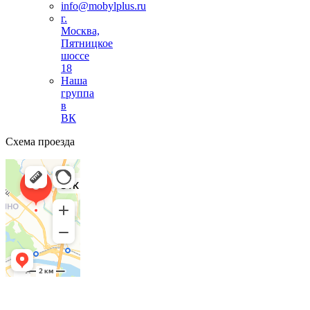
info@mobylplus.ru
г.
Москва,
Пятницкое
шоссе
18
Наша
группа
в
ВК
Схема проезда