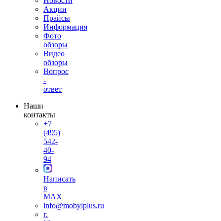
Новости
Акции
Прайсы
Информация
Фото
обзоры
Видео
обзоры
Вопрос
-
ответ
Наши
контакты
+7
(495)
542-
40-
94
Написать
в
MAX
info@mobylplus.ru
г.