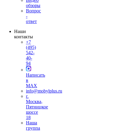
Видео
обзоры
Вопрос
-
ответ
Наши
контакты
+7
(495)
542-
40-
94
Написать
в
MAX
info@mobylplus.ru
г.
Москва,
Пятницкое
шоссе
18
Наша
группа