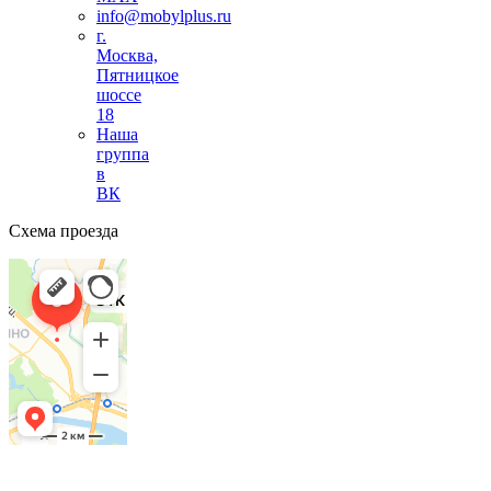
info@mobylplus.ru
г.
Москва,
Пятницкое
шоссе
18
Наша
группа
в
ВК
Схема проезда