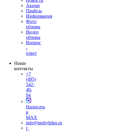
Новости
Акции
Прайсы
Информация
Фото
обзоры
Видео
обзоры
Вопрос
-
ответ
Наши
контакты
+7
(495)
542-
40-
94
Написать
в
MAX
info@mobylplus.ru
г.