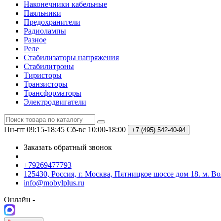
Наконечники кабельные
Паяльники
Предохранители
Радиолампы
Разное
Реле
Стабилизаторы напряжения
Стабилитроны
Тиристоры
Транзисторы
Трансформаторы
Электродвигатели
Пн-пт 09:15-18:45
Сб-вс 10:00-18:00
+7 (495)
542-40-94
Заказать обратный звонок
+79269477793
125430, Россия, г. Москва, Пятницкое шоссе дом 18. м. В
info@mobylplus.ru
Онлайн -