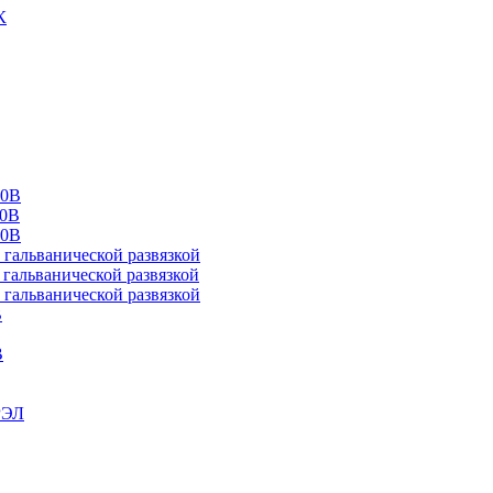
К
00В
10В
20В
альванической развязкой
альванической развязкой
альванической развязкой
В
В
РЭЛ