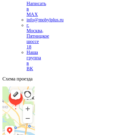
Написать
в
MAX
info@mobylplus.ru
г.
Москва,
Пятницкое
шоссе
18
Наша
группа
в
ВК
Схема проезда