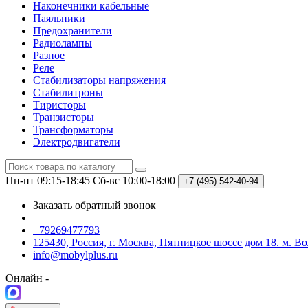
Наконечники кабельные
Паяльники
Предохранители
Радиолампы
Разное
Реле
Стабилизаторы напряжения
Стабилитроны
Тиристоры
Транзисторы
Трансформаторы
Электродвигатели
Пн-пт 09:15-18:45
Сб-вс 10:00-18:00
+7 (495)
542-40-94
Заказать обратный звонок
+79269477793
125430, Россия, г. Москва, Пятницкое шоссе дом 18. м. В
info@mobylplus.ru
Онлайн -