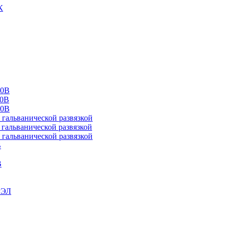
К
00В
10В
20В
альванической развязкой
альванической развязкой
альванической развязкой
В
В
РЭЛ