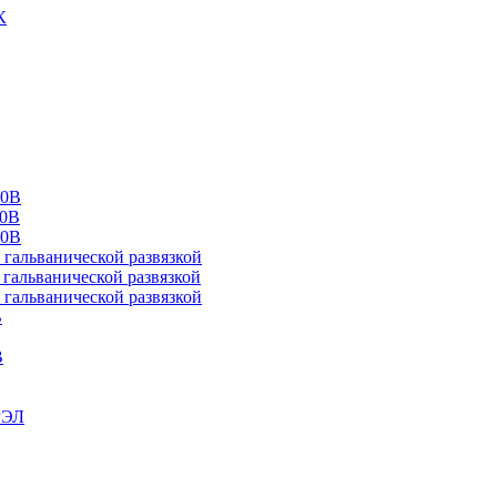
К
00В
10В
20В
альванической развязкой
альванической развязкой
альванической развязкой
В
В
РЭЛ