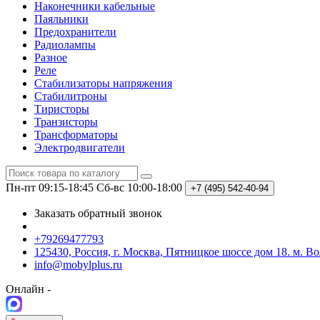
Наконечники кабельные
Паяльники
Предохранители
Радиолампы
Разное
Реле
Стабилизаторы напряжения
Стабилитроны
Тиристоры
Транзисторы
Трансформаторы
Электродвигатели
Пн-пт 09:15-18:45
Сб-вс 10:00-18:00
+7 (495)
542-40-94
Заказать обратный звонок
+79269477793
125430, Россия, г. Москва, Пятницкое шоссе дом 18. м. В
info@mobylplus.ru
Онлайн -