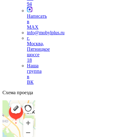
94
Написать
в
MAX
info@mobylplus.ru
г.
Москва,
Пятницкое
шоссе
18
Наша
группа
в
ВК
Схема проезда