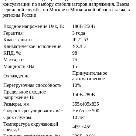
консультации по выбору стабилизаторов напряжения. Выезд
сервисной службы по Москве и Московской области также в
регионы России.
Входное напряжение Uвх, В:
180В-250В
Гарантия:
3 года
Класс защиты:
IP 21,53
Климатическое исполнение:
УХЛ-3
КПД, %:
98
Масса, кг:
75
Мощность кВа:
15
Принудительное
Охлаждение:
автоматическое
Перегрузочная способность:
10%
Предельное входное
150В-280В
напряжение В:
Размеры, мм:
355х405х835
Скорость регулирования в/с:
Не более 500
Срок службы:
10 лет
Температура окружающей
-45º +45º
среды, С°: