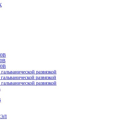
К
00В
10В
20В
альванической развязкой
альванической развязкой
альванической развязкой
В
В
РЭЛ