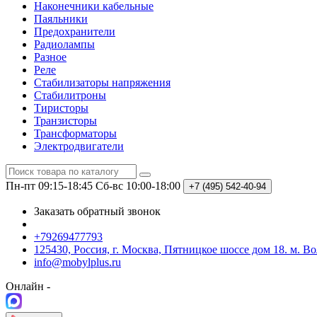
Наконечники кабельные
Паяльники
Предохранители
Радиолампы
Разное
Реле
Стабилизаторы напряжения
Стабилитроны
Тиристоры
Транзисторы
Трансформаторы
Электродвигатели
Пн-пт 09:15-18:45
Сб-вс 10:00-18:00
+7 (495)
542-40-94
Заказать обратный звонок
+79269477793
125430, Россия, г. Москва, Пятницкое шоссе дом 18. м. В
info@mobylplus.ru
Онлайн -