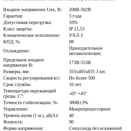
Входное напряжение Uвх, В:
208В-502В
Гарантия:
3 года
Допустимая перегрузка:
10%
Класс защиты:
IP 21,53
Климатическое исполнение:
УХЛ-3
КПД, %:
98
Принудительное
Охлаждение:
автоматическое;
Предельное входное
173В-553В
напряжение В:
Размеры, мм:
355х405х835 3 шт.
Скорость регулирования в/с:
Не более 500
Срок службы:
10 лет
Температура окружающей
-45º +45º
среды, С°:
Точность стабилизации, %:
380В±3%
Управление:
Микропроцессорное
Уровень шума (1 м.), дБ(А):
40
Фазность:
90
Форма напряжения:
Синусоида без искажений