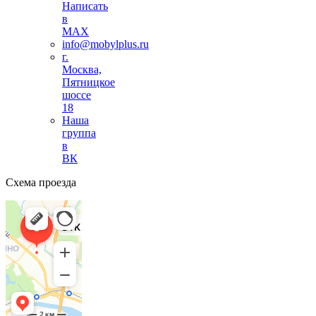
Написать
в
MAX
info@mobylplus.ru
г.
Москва,
Пятницкое
шоссе
18
Наша
группа
в
ВК
Схема проезда