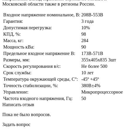
Московской области также в регионы России.
Входное напряжение номинальное, В:
208В-553В
Гарантия:
3 года
Допустимая перегрузка:
10%
КПД, %:
98
Масса, кг:
284
Мощность кВа:
90
Предельное входное напряжение В:
173В-571В
Размеры, мм:
355х405х835 3шт
Скорость регулирования в/с:
Не более 500
Срок службы:
10 лет
Температура окружающей среды, С°:
-45º +45º
Точность стабилизации, %:
380В±4%
Управление:
Микропроцессорное
Частота входного напряжения, Гц:
50
Написать отзыв
Пока не было вопросов.
Задать вопрос