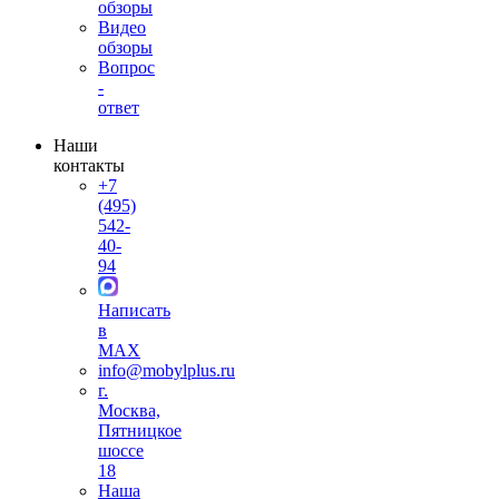
обзоры
Видео
обзоры
Вопрос
-
ответ
Наши
контакты
+7
(495)
542-
40-
94
Написать
в
MAX
info@mobylplus.ru
г.
Москва,
Пятницкое
шоссе
18
Наша