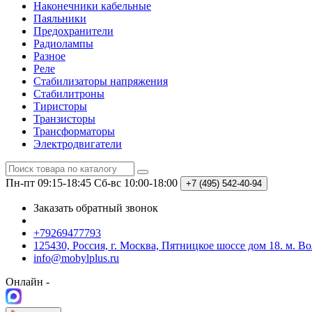
Наконечники кабельные
Паяльники
Предохранители
Радиолампы
Разное
Реле
Стабилизаторы напряжения
Стабилитроны
Тиристоры
Транзисторы
Трансформаторы
Электродвигатели
Пн-пт 09:15-18:45
Сб-вс 10:00-18:00
+7 (495)
542-40-94
Заказать обратный звонок
+79269477793
125430, Россия, г. Москва, Пятницкое шоссе дом 18. м. В
info@mobylplus.ru
Онлайн -