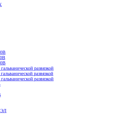
К
00В
10В
20В
альванической развязкой
альванической развязкой
альванической развязкой
В
В
РЭЛ