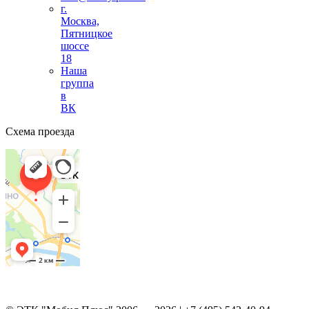
г.
Москва,
Пятницкое
шоссе
18
Наша
группа
в
ВК
Схема проезда