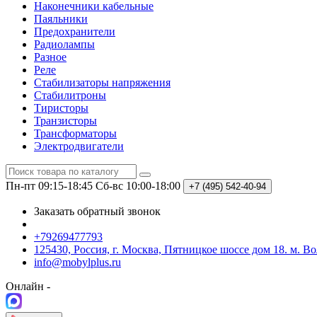
Наконечники кабельные
Паяльники
Предохранители
Радиолампы
Разное
Реле
Стабилизаторы напряжения
Стабилитроны
Тиристоры
Транзисторы
Трансформаторы
Электродвигатели
Пн-пт 09:15-18:45
Сб-вс 10:00-18:00
+7 (495)
542-40-94
Заказать обратный звонок
+79269477793
125430, Россия, г. Москва, Пятницкое шоссе дом 18. м. В
info@mobylplus.ru
Онлайн -