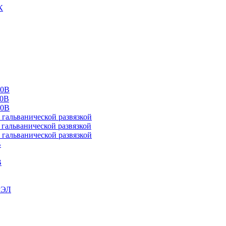
К
00В
10В
20В
альванической развязкой
альванической развязкой
альванической развязкой
В
В
РЭЛ