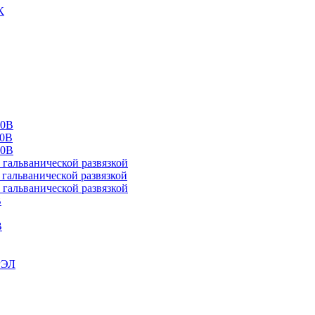
К
00В
10В
20В
альванической развязкой
альванической развязкой
альванической развязкой
В
В
РЭЛ