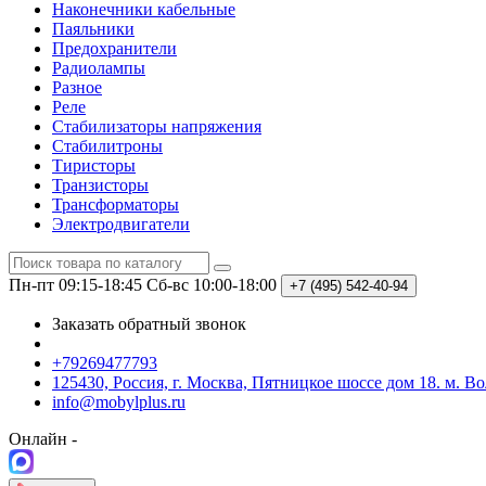
Наконечники кабельные
Паяльники
Предохранители
Радиолампы
Разное
Реле
Стабилизаторы напряжения
Стабилитроны
Тиристоры
Транзисторы
Трансформаторы
Электродвигатели
Пн-пт 09:15-18:45
Сб-вс 10:00-18:00
+7 (495)
542-40-94
Заказать обратный звонок
+79269477793
125430, Россия, г. Москва, Пятницкое шоссе дом 18. м. В
info@mobylplus.ru
Онлайн -