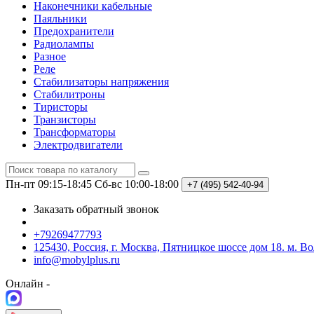
Наконечники кабельные
Паяльники
Предохранители
Радиолампы
Разное
Реле
Стабилизаторы напряжения
Стабилитроны
Тиристоры
Транзисторы
Трансформаторы
Электродвигатели
Пн-пт 09:15-18:45
Сб-вс 10:00-18:00
+7 (495)
542-40-94
Заказать обратный звонок
+79269477793
125430, Россия, г. Москва, Пятницкое шоссе дом 18. м. В
info@mobylplus.ru
Онлайн -