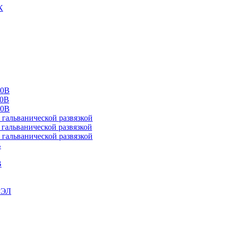
К
00В
10В
20В
альванической развязкой
альванической развязкой
альванической развязкой
В
В
РЭЛ