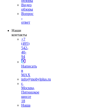
обзоры
Видео
обзоры
Вопрос
-
ответ
Наши
контакты
+7
(495)
542-
40-
94
Написать
в
MAX
info@mobylplus.ru
г.
Москва,
Пятницкое
шоссе
18
Наша