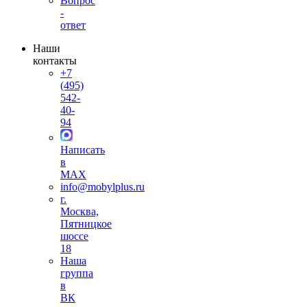
Вопрос
-
ответ
Наши
контакты
+7
(495)
542-
40-
94
Написать
в
MAX
info@mobylplus.ru
г.
Москва,
Пятницкое
шоссе
18
Наша
группа
в
ВК