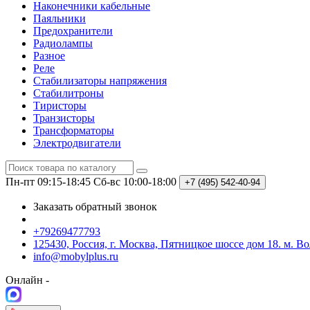
Наконечники кабельные
Паяльники
Предохранители
Радиолампы
Разное
Реле
Стабилизаторы напряжения
Стабилитроны
Тиристоры
Транзисторы
Трансформаторы
Электродвигатели
Пн-пт 09:15-18:45
Сб-вс 10:00-18:00
+7 (495)
542-40-94
Заказать обратный звонок
+79269477793
125430, Россия, г. Москва, Пятницкое шоссе дом 18. м. В
info@mobylplus.ru
Онлайн -