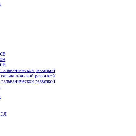
К
00В
10В
20В
альванической развязкой
альванической развязкой
альванической развязкой
В
В
РЭЛ