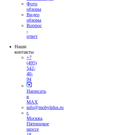
Фото
обзоры
Видео
обзоры
Вопрос
-
ответ
Наши
контакты
+7
(495)
542-
40-
94
Написать
в
MAX
info@mobylplus.ru
г.
Москва,
Пятницкое
шоссе
18