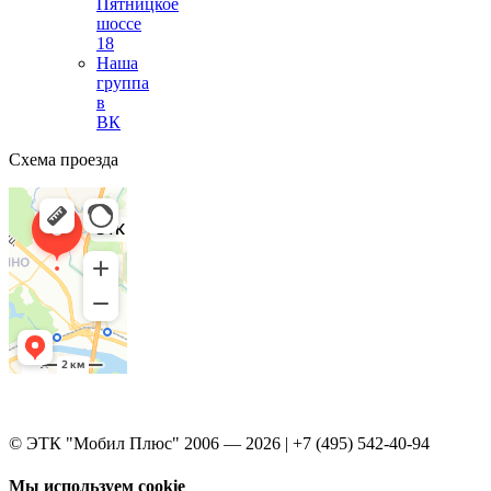
Пятницкое
шоссе
18
Наша
группа
в
ВК
Схема проезда
© ЭТК "Мобил Плюс" 2006 — 2026 | +7 (495) 542-40-94
Мы используем cookie