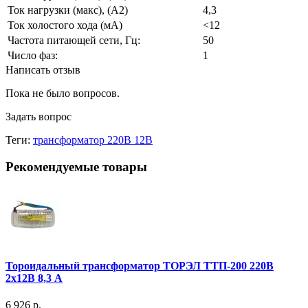
Ток нагрузки (макс), (А2)
4,3
Ток холостого хода (мА)
<12
Частота питающей сети, Гц:
50
Число фаз:
1
Написать отзыв
Пока не было вопросов.
Задать вопрос
Теги:
трансформатор 220В 12В
Рекомендуемые товары
Тороидальный трансформатор ТОРЭЛ ТТП-200 220В
2х12В 8,3 А
6 926 р.