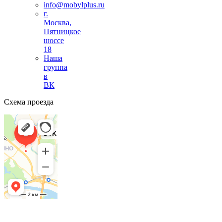
info@mobylplus.ru
г.
Москва,
Пятницкое
шоссе
18
Наша
группа
в
ВК
Схема проезда