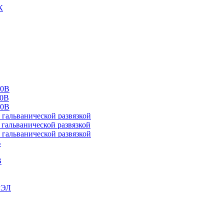
К
00В
10В
20В
альванической развязкой
альванической развязкой
альванической развязкой
В
В
РЭЛ