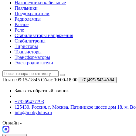
Наконечники кабельные
Паяльники
Предохранители
Радиолампы
Разное
Реле
Стабилизаторы напряжения
Стабилитроны
Тиристоры
Транзисторы
Трансформаторы
Электродвигатели
Пн-пт 09:15-18:45
Сб-вс 10:00-18:00
+7 (495)
542-40-94
Заказать обратный звонок
+79269477793
125430, Россия, г. Москва, Пятницкое шоссе дом 18. м. В
info@mobylplus.ru
Онлайн -