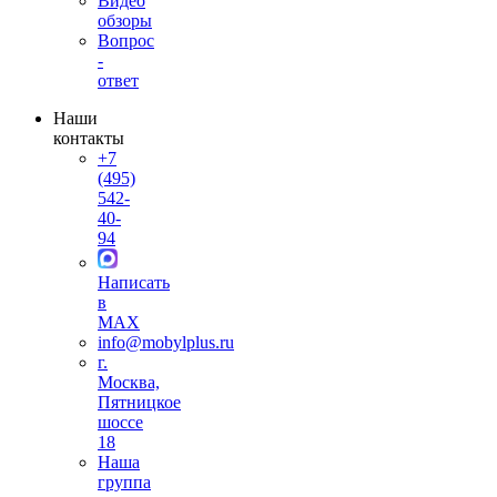
Видео
обзоры
Вопрос
-
ответ
Наши
контакты
+7
(495)
542-
40-
94
Написать
в
MAX
info@mobylplus.ru
г.
Москва,
Пятницкое
шоссе
18
Наша
группа