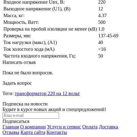
Входное напряжение Uвх, В:
220
Выходное напряжение (U1), (В)
12
Масса, кг:
4.37
Мощность, Ватт:
500
Проверка на пробой изоляции не менее (кВ)
1.0
Размеры, мм:
137-45-69
Ток нагрузки (макс), (А1)
40
Ток холостого хода (мА)
<16
Частота входного напряжения, Гц:
50
Написать отзыв
Пока не было вопросов.
Задать вопрос
Теги:
трансформатор 220 на 12 вольт
Подписка на новости
Будьте в курсе новых акций и спецпредложений!
Подписаться
Главная
О компании
Услуги и сервис
Оплата
Доставка
Отзывы
Карта сайта
Контакты