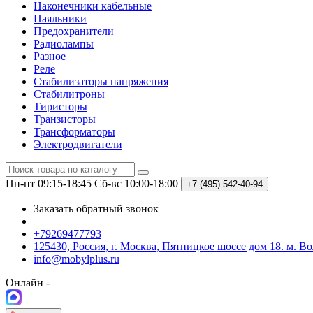
Наконечники кабельные
Паяльники
Предохранители
Радиолампы
Разное
Реле
Стабилизаторы напряжения
Стабилитроны
Тиристоры
Транзисторы
Трансформаторы
Электродвигатели
Пн-пт 09:15-18:45
Сб-вс 10:00-18:00
+7 (495)
542-40-94
Заказать обратный звонок
+79269477793
125430, Россия, г. Москва, Пятницкое шоссе дом 18. м. В
info@mobylplus.ru
Онлайн -