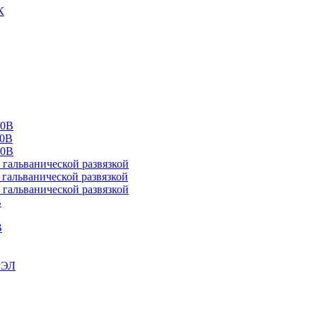
К
00В
10В
20В
альванической развязкой
альванической развязкой
альванической развязкой
В
В
РЭЛ