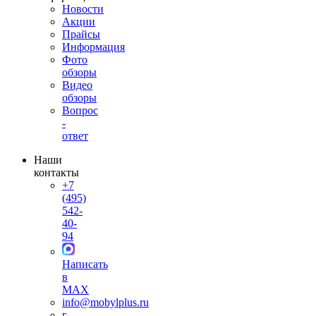
Новости
Акции
Прайсы
Информация
Фото
обзоры
Видео
обзоры
Вопрос
-
ответ
Наши
контакты
+7
(495)
542-
40-
94
Написать
в
MAX
info@mobylplus.ru
г.