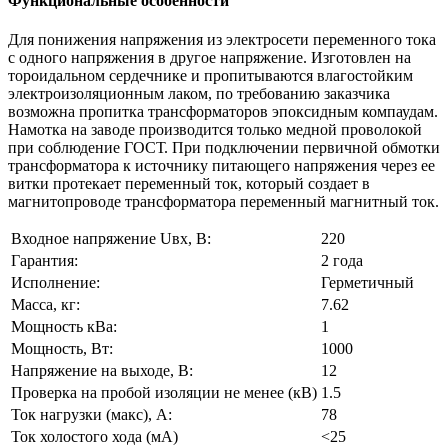
Функциональные особенности
Для понижения напряжения из электросети переменного тока
с одного напряжения в другое напряжение. Изготовлен на
тороидальном сердечнике и пропитываются влагостойким
электроизоляционным лаком, по требованию заказчика
возможна пропитка трансформаторов эпоксидным компаудам.
Намотка на заводе производится только медной проволокой
при соблюдение ГОСТ. При подключении первичной обмотки
трансформатора к источнику питающего напряжения через ее
витки протекает переменный ток, который создает в
магнитопроводе трансформатора переменный магнитный ток.
Входное напряжение Uвх, В:
220
Гарантия:
2 года
Исполнение:
Герметичный
Масса, кг:
7.62
Мощность кВа:
1
Мощность, Вт:
1000
Напряжение на выходе, В:
12
Проверка на пробой изоляции не менее (кВ)
1.5
Ток нагрузки (макс), А:
78
Ток холостого хода (мА)
<25