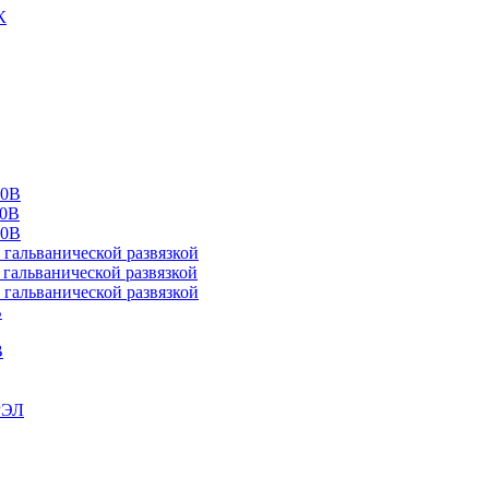
К
00В
10В
20В
альванической развязкой
альванической развязкой
альванической развязкой
В
В
РЭЛ