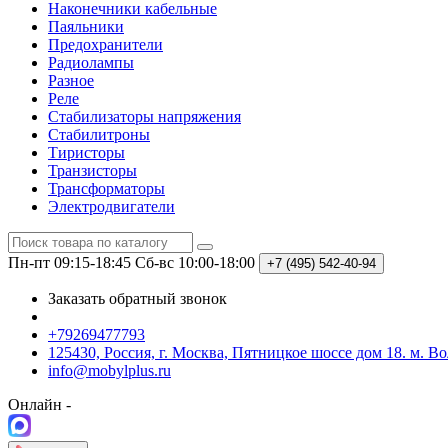
Наконечники кабельные
Паяльники
Предохранители
Радиолампы
Разное
Реле
Стабилизаторы напряжения
Стабилитроны
Тиристоры
Транзисторы
Трансформаторы
Электродвигатели
Пн-пт 09:15-18:45
Сб-вс 10:00-18:00
+7 (495)
542-40-94
Заказать обратный звонок
+79269477793
125430, Россия, г. Москва, Пятницкое шоссе дом 18. м. В
info@mobylplus.ru
Онлайн -