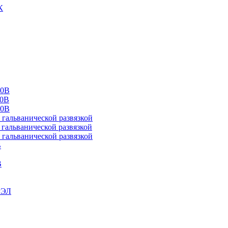
К
00В
10В
20В
альванической развязкой
альванической развязкой
альванической развязкой
В
В
РЭЛ