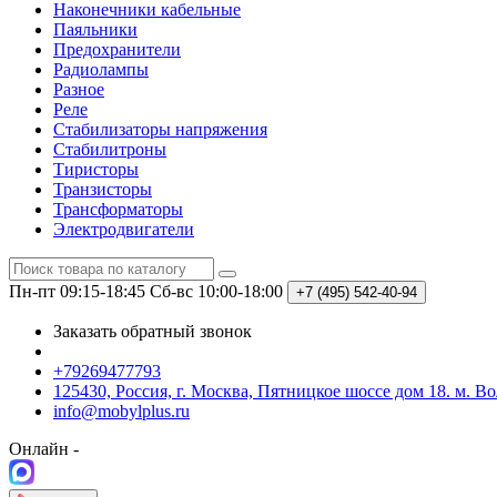
Наконечники кабельные
Паяльники
Предохранители
Радиолампы
Разное
Реле
Стабилизаторы напряжения
Стабилитроны
Тиристоры
Транзисторы
Трансформаторы
Электродвигатели
Пн-пт 09:15-18:45
Сб-вс 10:00-18:00
+7 (495)
542-40-94
Заказать обратный звонок
+79269477793
125430, Россия, г. Москва, Пятницкое шоссе дом 18. м. В
info@mobylplus.ru
Онлайн -