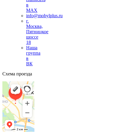
в
MAX
info@mobylplus.ru
г.
Москва,
Пятницкое
шоссе
18
Наша
группа
в
ВК
Схема проезда