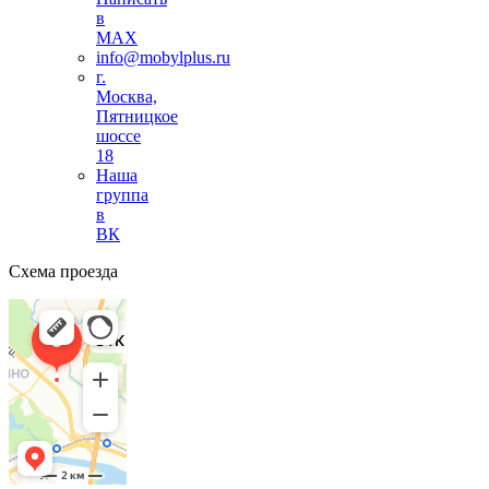
в
MAX
info@mobylplus.ru
г.
Москва,
Пятницкое
шоссе
18
Наша
группа
в
ВК
Схема проезда