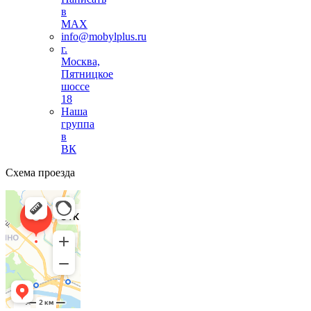
в
MAX
info@mobylplus.ru
г.
Москва,
Пятницкое
шоссе
18
Наша
группа
в
ВК
Схема проезда