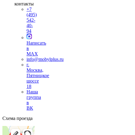
контакты
+7
(495)
542-
40-
94
Написать
в
MAX
info@mobylplus.ru
г.
Москва,
Пятницкое
шоссе
18
Наша
группа
в
ВК
Схема проезда