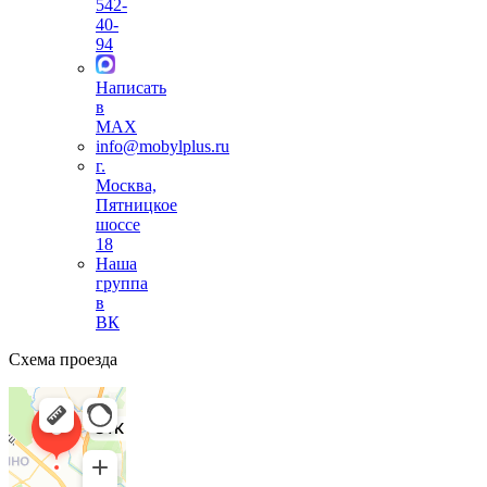
542-
40-
94
Написать
в
MAX
info@mobylplus.ru
г.
Москва,
Пятницкое
шоссе
18
Наша
группа
в
ВК
Схема проезда