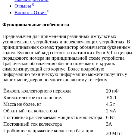
0
Отзывы
0
Вопрос - Ответ
Функциональные особенности
Предназначен для применения различных импульсных
усилительных устройствах и переключающих устройствах. В
принципиальных схемах транзистор обозначается буквенным
кодом. Буквенный код состоит из латинских букв VT и цифры
порядкового номера на принципиальной схеме устройства.
Графическое обозначения обычно помещают в кружок
символизирующий его корпус. Более подробную
информацию техническую информацию можете получить у
наших менеджеров по многоканальному телефону.
Ёмкость коллекторного перехода
20 пФ
Климатическое исполнение:
УХЛ
Масса не более, кг
4,5 г
Обратный ток коллектора
2 мА
Постоянная рассеиваемая мощность коллектора
6 Вт
Постоянный ток коллектора
3А
Пробивное напряжение коллектор база при
30 МГц