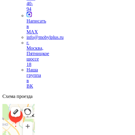
40-
94
Написать
в
MAX
info@mobylplus.ru
г.
Москва,
Пятницкое
шоссе
18
Наша
группа
в
ВК
Схема проезда