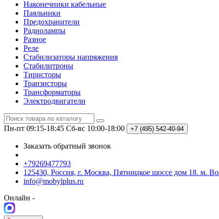
Наконечники кабельные
Паяльники
Предохранители
Радиолампы
Разное
Реле
Стабилизаторы напряжения
Стабилитроны
Тиристоры
Транзисторы
Трансформаторы
Электродвигатели
Пн-пт 09:15-18:45
Сб-вс 10:00-18:00
+7 (495)
542-40-94
Заказать обратный звонок
+79269477793
125430, Россия, г. Москва, Пятницкое шоссе дом 18. м. В
info@mobylplus.ru
Онлайн -