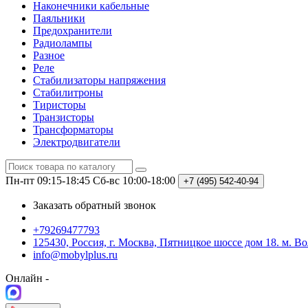
Наконечники кабельные
Паяльники
Предохранители
Радиолампы
Разное
Реле
Стабилизаторы напряжения
Стабилитроны
Тиристоры
Транзисторы
Трансформаторы
Электродвигатели
Пн-пт 09:15-18:45
Сб-вс 10:00-18:00
+7 (495)
542-40-94
Заказать обратный звонок
+79269477793
125430, Россия, г. Москва, Пятницкое шоссе дом 18. м. В
info@mobylplus.ru
Онлайн -