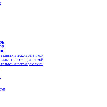
К
00В
10В
20В
альванической развязкой
альванической развязкой
альванической развязкой
В
В
РЭЛ