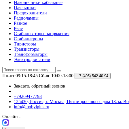
Наконечники кабельные
Паяльники
Предохранители
Радиолампы
Разное
Реле
Стабилизаторы напряжения
Стабилитроны
Тиристоры
Транзисторы
Трансформаторы
Электродвигатели
Пн-пт 09:15-18:45
Сб-вс 10:00-18:00
+7 (495)
542-40-94
Заказать обратный звонок
+79269477793
125430, Россия, г. Москва, Пятницкое шоссе дом 18. м. В
info@mobylplus.ru
Онлайн -