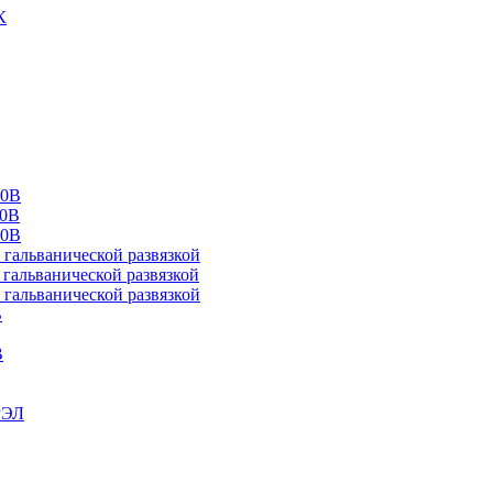
К
00В
10В
20В
альванической развязкой
альванической развязкой
альванической развязкой
В
В
РЭЛ