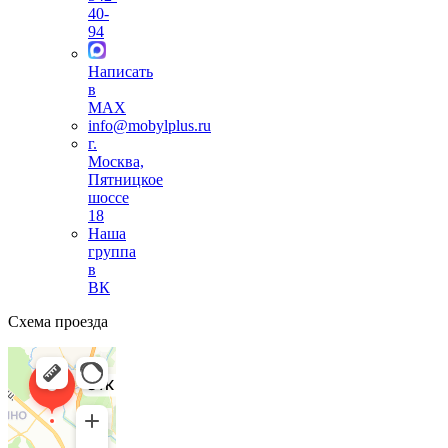
40-
94
Написать
в
MAX
info@mobylplus.ru
г.
Москва,
Пятницкое
шоссе
18
Наша
группа
в
ВК
Схема проезда