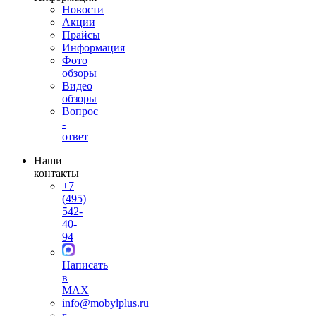
Новости
Акции
Прайсы
Информация
Фото
обзоры
Видео
обзоры
Вопрос
-
ответ
Наши
контакты
+7
(495)
542-
40-
94
Написать
в
MAX
info@mobylplus.ru
г.