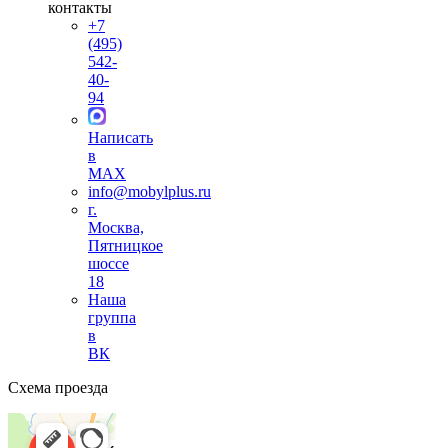
контакты
+7
(495)
542-
40-
94
Написать
в
MAX
info@mobylplus.ru
г.
Москва,
Пятницкое
шоссе
18
Наша
группа
в
ВК
Схема проезда