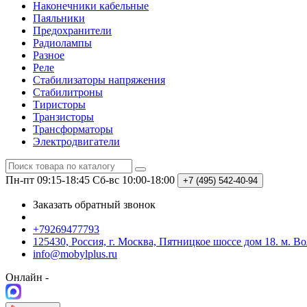
Наконечники кабельные
Паяльники
Предохранители
Радиолампы
Разное
Реле
Стабилизаторы напряжения
Стабилитроны
Тиристоры
Транзисторы
Трансформаторы
Электродвигатели
Пн-пт 09:15-18:45
Сб-вс 10:00-18:00
+7 (495)
542-40-94
Заказать обратный звонок
+79269477793
125430, Россия, г. Москва, Пятницкое шоссе дом 18. м. В
info@mobylplus.ru
Онлайн -