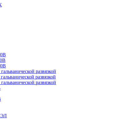
К
00В
10В
20В
альванической развязкой
альванической развязкой
альванической развязкой
В
В
РЭЛ