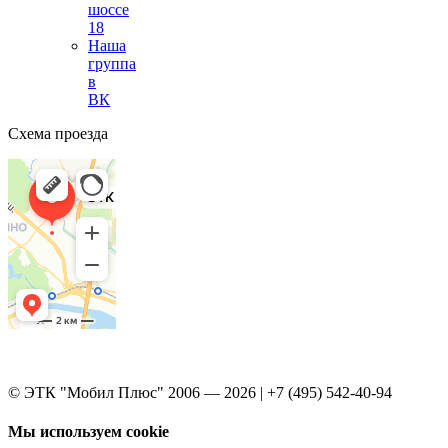
шоссе
18
Наша
группа
в
ВК
Схема проезда
© ЭТК "Мобил Плюс" 2006 — 2026 | +7 (495) 542-40-94
Мы используем cookie