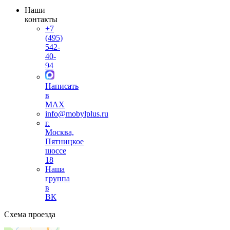
Наши
контакты
+7
(495)
542-
40-
94
Написать
в
MAX
info@mobylplus.ru
г.
Москва,
Пятницкое
шоссе
18
Наша
группа
в
ВК
Схема проезда