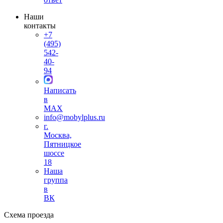
Наши
контакты
+7
(495)
542-
40-
94
Написать
в
MAX
info@mobylplus.ru
г.
Москва,
Пятницкое
шоссе
18
Наша
группа
в
ВК
Схема проезда