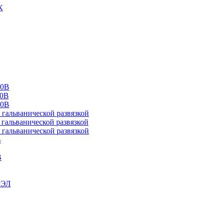
К
00В
10В
20В
альванической развязкой
альванической развязкой
альванической развязкой
В
В
РЭЛ