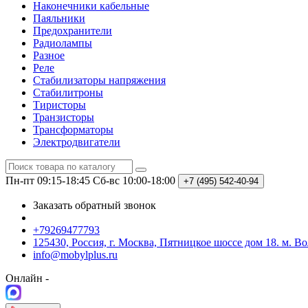
Наконечники кабельные
Паяльники
Предохранители
Радиолампы
Разное
Реле
Стабилизаторы напряжения
Стабилитроны
Тиристоры
Транзисторы
Трансформаторы
Электродвигатели
Пн-пт 09:15-18:45
Сб-вс 10:00-18:00
+7 (495)
542-40-94
Заказать обратный звонок
+79269477793
125430, Россия, г. Москва, Пятницкое шоссе дом 18. м. В
info@mobylplus.ru
Онлайн -