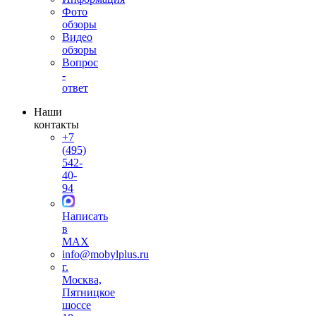
Фото
обзоры
Видео
обзоры
Вопрос
-
ответ
Наши
контакты
+7
(495)
542-
40-
94
Написать
в
MAX
info@mobylplus.ru
г.
Москва,
Пятницкое
шоссе