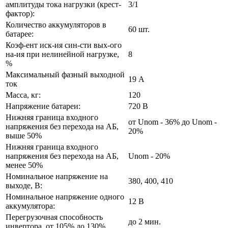
амплитуды тока нагрузки (крест-
3/1
фактор):
Количество аккумуляторов в
60 шт.
батарее:
Коэф-ент иск-ия син-сти вых-ого
на-ия при нелинейной нагрузке,
8
%
Максимальный фазный выходной
19 А
ток
Масса, кг:
120
Напряжение батареи:
720 В
Нижняя граница входного
от Unom - 36% до Unom -
напряжения без перехода на АБ,
20%
выше 50%
Нижняя граница входного
напряжения без перехода на АБ,
Unom - 20%
менее 50%
Номинальное напряжение на
380, 400, 410
выходе, В:
Номинальное напряжение одного
12 В
аккумулятора:
Перегрузочная способность
до 2 мин.
инвертора, от 105% до 130%